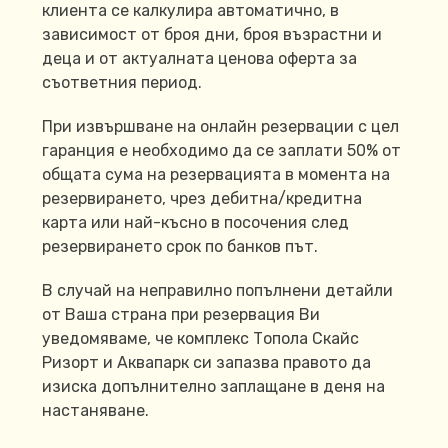
клиента се калкулира автоматично, в
зависимост от броя дни, броя възрастни и
деца и от актуалната ценова оферта за
съответния период.
При извършване на онлайн резервации с цел
гаранция е необходимо да се заплати 50% от
общата сума на резервацията в момента на
резервирането, чрез дебитна/кредитна
карта или най-късно в посочения след
резервирането срок по банков път.
В случай на неправилно попълнени детайли
от Ваша страна при резервация Ви
уведомяваме, че комплекс Топола Скайс
Ризорт и Аквапарк си запазва правото да
изиска допълнително заплащане в деня на
настаняване.