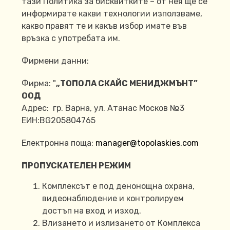
тази Политика за бисквитките – от нея ще се
информирате какви технологии използваме,
какво правят те и какъв избор имате във
връзка с употребата им.
Фирмени данни:
Фирма: "
„ТОПОЛА СКАЙС МЕНИДЖМЪНТ”
ООД
Адрес: гр. Варна, ул. Атанас Москов №3
ЕИН:BG205804765
Електронна поща:
manager@topolaskies.com
ПРОПУСКАТЕЛЕН РЕЖИМ
Комплексът е под денонощна охрана,
видеонаблюдение и контролируем
достъп на вход и изход.
Влизането и излизането от Комплекса