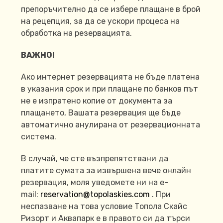
препоръчително да се избере плащане в брой
на рецепция, за да се ускори процеса на
обработка на резервацията.
ВАЖНО!
Ако интернет резервацията не бъде платена
в указания срок и при плащане по банков път
не е изпратено копие от документа за
плащането, Вашата резервация ще бъде
автоматично анулирана от резервационната
система.
В случай, че сте възпрепятствани да
платите сумата за извършена вече онлайн
резервация, моля уведомете ни на e-
mail:
reservation@topolaskies.com
. При
неспазване на това условие Топола Скайс
Ризорт и Аквапарк е в правото си да търси