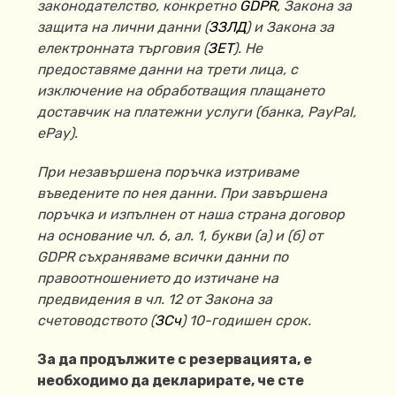
законодателство, конкретно
GDPR
, Закона за
защита на лични данни (
ЗЗЛД
) и Закона за
електронната търговия (
ЗЕТ
).
Не
предоставяме данни на трети лица, с
изключение на
обработващия плащането
доставчик на платежни услуги (банка, PayPal,
ePay).
При незавършена поръчка изтриваме
въведените по нея данни. При завършена
поръчка и изпълнен от наша страна договор
на основание чл. 6, ал. 1, букви (а) и (б) от
GDPR съхраняваме всички данни по
правоотношението до изтичане на
предвидения в чл. 12 от Закона за
счетоводството (
ЗСч
) 10-годишен срок.
За да продължите с резервацията, е
необходимо да декларирате, че сте