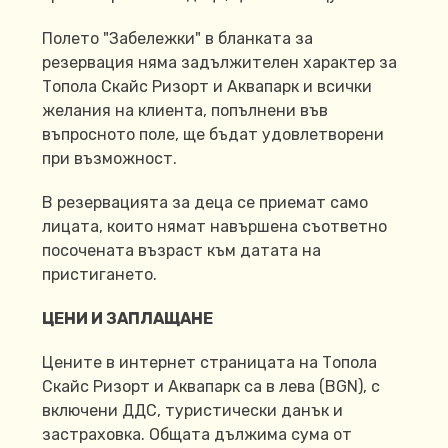
Полето "Забележки" в бланката за
резервация няма задължителен характер за
Топола Скайс Ризорт и Аквапарк и всички
желания на клиента, попълнени във
въпросното поле, ще бъдат удовлетворени
при възможност.
В резервацията за деца се приемат само
лицата, които нямат навършена съответно
посочената възраст към датата на
пристигането.
ЦЕНИ И ЗАПЛАЩАНЕ
Цените в интернет страницата на Топола
Скайс Ризорт и Аквапарк са в лева (BGN), с
включени ДДС, туристически данък и
застраховка. Общата дължима сума от