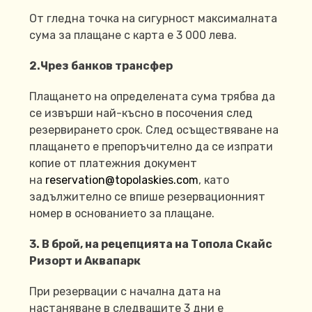
От гледна точка на сигурност максималната
сума за плащане с карта е 3 000 лева.
2.Чрез банков трансфер
Плащането на определената сума трябва да
се извърши най-късно в посочения след
резервирането срок. След осъществяване на
плащането е препоръчително да се изпрати
копие от платежния документ
на
reservation@topolaskies.com
, като
задължително се впише резервационният
номер в основанието за плащане.
3. В брой, на рецепцията на Топола Скайс
Ризорт и Аквапарк
При резервации с начална дата на
настаняване в следващите 3 дни е